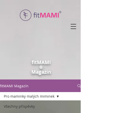
fitMAMI
®
Magazín
fitMAMI Magazín
Pro maminky malých miminek
Všechny příspěvky