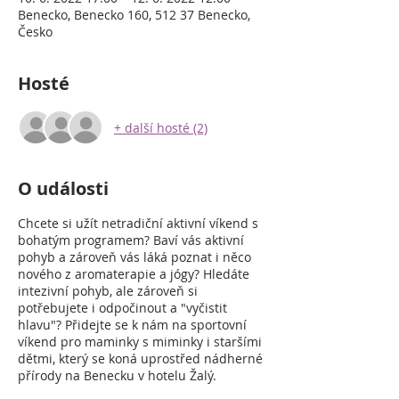
Benecko, Benecko 160, 512 37 Benecko,
Česko
Hosté
+ další hosté (2)
O události
Chcete si užít netradiční aktivní víkend s
bohatým programem? Baví vás aktivní
pohyb a zároveň vás láká poznat i něco
nového z aromaterapie a jógy? Hledáte
intezivní pohyb, ale zároveň si
potřebujete i odpočinout a "vyčistit
hlavu"? Přidejte se k nám na sportovní
víkend pro maminky s miminky i staršími
dětmi, který se koná uprostřed nádherné
přírody na Benecku v hotelu Žalý.