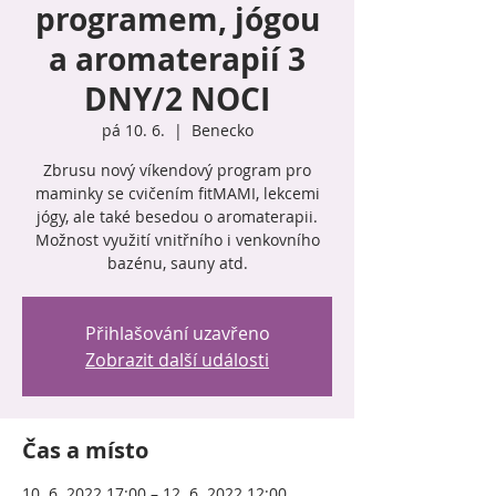
programem, jógou
a aromaterapií 3
DNY/2 NOCI
pá 10. 6.
  |  
Benecko
Zbrusu nový víkendový program pro
maminky se cvičením fitMAMI, lekcemi
jógy, ale také besedou o aromaterapii.
Možnost využití vnitřního i venkovního
bazénu, sauny atd.
Přihlašování uzavřeno
Zobrazit další události
Čas a místo
10. 6. 2022 17:00 – 12. 6. 2022 12:00