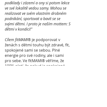
podklady i zázemí a ony si potom lekce
ve své lokalitě vedou samy. Mohou se
realizovat ve svém vlastním drobném
podnikání, sportovat a bavit se se
svými dětmi. I proto je naším mottem: S
dětmi v kondici!"
Cílem fitMAMI
® je podporovat v
ženách s dětmi touhu být zdravé, fit,
spokojené sami se sebou. Plné
energie pro své rodiny, ale i sami
pro sebe. Ve fitMAMI® věříme, že
100% platí, že pokud je spokojená
maminka, je spokojené i dítě. Pokud
je tedy vaším snem a cílem být v
kondici, zdravá, s pevným a silným
tělem, žít svůj život naplno a zároveň
v souladu se svými dětmi, jste na
správném místě.