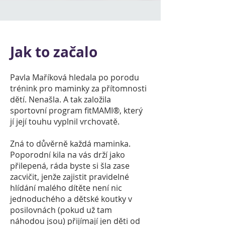
Jak to začalo
Pavla Maříková hledala po porodu
trénink pro maminky za přítomnosti
dětí. Nenašla. A tak založila
sportovní program fitMAMI
®
, který
jí její touhu vyplnil vrchovatě.
Zná to důvěrně každá maminka.
Poporodní kila na vás drží jako
přilepená, ráda byste si šla zase
zacvičit, jenže zajistit pravidelné
hlídání malého dítěte není nic
jednoduchého a dětské koutky v
posilovnách (pokud už tam
náhodou jsou) přijímají jen děti od