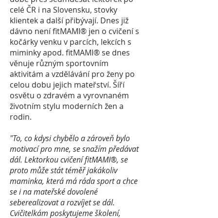
celé ČR i na Slovensku, stovky
klientek a další přibývají. Dnes již
dávno není fitMAMI
® jen o cvičení s
kočárky venku v parcích, lekcích s
miminky apod. fitMAMI® se dnes
věnuje různým sportovním
aktivitám a vzdělávání pro ženy po
celou dobu jejich mateřství. Šíří
osvětu o zdravém a vyrovnaném
životním stylu moderních žen a
rodin.
"To, co kdysi chybělo a zároveň bylo
motivací pro mne, se snažím předávat
dál. Lektorkou cvičení fitMAMI
®
, se
proto může stát téměř jakákoliv
maminka, která má ráda sport a chce
se i na mateřské dovolené
seberealizovat a rozvíjet se dál.
Cvičitelkám poskytujeme školení,