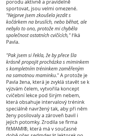
porodu aktivně a pravidelně
sportovat, jsou velmi omezené.
"Nejprve jsem zkoušela jezdit s
kočárkem na bruslích, nebo běhat, ale
nebylo to ono, protože mi chyběla
společnost ostatních cvičících,"
říká
Pavla.
"Pak jsem si řekla, že by přece šla
krásně propojit procházka s miminkem
s kompletním tréninkem zaměřeným
na samotnou maminku
." A protože je
Pavla žena, která je zvyklá stavět se k
výzvám čelem, vytvořila koncept
cvičební lekce pod širým nebem,
která obsahuje intervalový trénink
speciálně navržený tak, aby při něm
ženy posilovaly a zároveň bavil i
jejich potomky. Zrodila se firma
fitMAMI
®
, která má v současné
době přes sedmdesát lektorek po