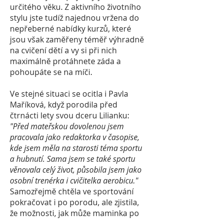
určitého věku. Z aktivního životního
stylu jste tudíž najednou vržena do
nepřeberné nabídky kurzů, které
jsou však zaměřeny téměř výhradně
na cvičení dětí a vy si při nich
maximálně protáhnete záda a
pohoupáte se na míči.
Ve stejné situaci se ocitla i Pavla
Maříková, když porodila před
čtrnácti lety svou dceru Lilianku:
"Před mateřskou dovolenou jsem
pracovala jako redaktorka v časopise,
kde jsem měla na starosti téma sportu
a hubnutí. Sama jsem se také sportu
věnovala celý život, působila jsem jako
osobní trenérka i cvičitelka aerobicu."
Samozřejmě chtěla ve sportování
pokračovat i po porodu, ale zjistila,
že možnosti, jak může maminka po