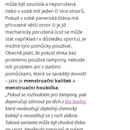
může být souvislá a neporušená 
nebo v sobě mít jeden či více otvorů. 
Pokud v sobě panenská blána má 
přirozeně větší otvor či je již 
mechanicky porušená (což se může 
stát například i v důsledku sportu), je 
možné tyto pomůcky používat. 
Obecně platí, že pokud dívka bez 
problému používá tampony, nebude 
mít problém ani s dalšími 
pomůckami, které se zavádějí dovnitř 
– jako je 
menstruační kalíšek
 a 
menstruační houbička
.
„Pokud se rozhodnete pro tampony, pak 
doporučuji sáhnout po těch z 
bio bavlny,
které neobsahují zbytečný chemický 
koktejl a neuvolňují se z nich vlákna. 
Taková varianta může být vhodná třeba 
na sport. Nevýhoda tamponů je ovšem 