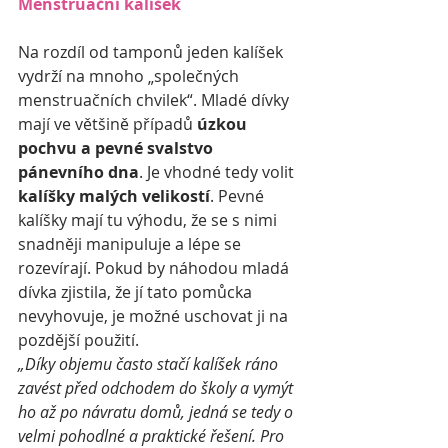
Menstruační kalíšek
Na rozdíl od tamponů jeden kalíšek 
vydrží na mnoho „společných 
menstruačních chvilek“. Mladé dívky 
mají ve většině případů 
úzkou 
pochvu a pevné svalstvo 
pánevního dna
. Je vhodné tedy volit 
kalíšky malých velikostí
. Pevné 
kalíšky mají tu výhodu, že se s nimi 
snadněji manipuluje a lépe se 
rozevírají. Pokud by náhodou mladá 
dívka zjistila, že jí tato pomůcka 
nevyhovuje, je možné uschovat ji na 
pozdější použití. 
„Díky objemu často stačí kalíšek ráno 
zavést před odchodem do školy a vymýt 
ho až po návratu domů, jedná se tedy o 
velmi pohodlné a praktické řešení. Pro 