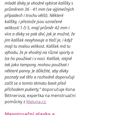
mladé dívky je vhodné vybírat kalíšky s 
průměrem 36 - 41 mm (ve výjimečných 
případech i trochu větší). Některé 
kalíšky, i přestože jsou označené 
velikostí 1 či S, mají průměr 42 mm i 
více a dívky se pak diví, jak je možné, že 
jim kalíšek nevyhovuje a tlačí je, i když 
mají tu malou velikost. Kalíšek má tu 
výhodu, že je vhodný na různé sporty a 
lze ho používat i v noci. Kalíšek, stejně 
tak jako tampony, mohou používat i 
některé panny. Je důležité, aby dívky 
poznaly své tělo a rozhodně doporučuji 
začít se o tomto tématu bavit před 
příchodem puberty,“
 doporučuje Ilona 
Bittnerová, expertka na menstruační 
pomůcky z 
Maluna.cz.
Menstruační plavky a 