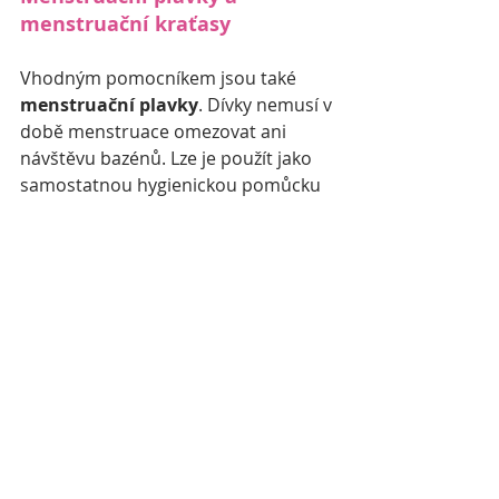
menstruační kraťasy
Vhodným pomocníkem jsou také
menstruační plavky
. Dívky nemusí v 
době menstruace omezovat ani 
návštěvu bazénů. Lze je použít jako 
samostatnou hygienickou pomůcku 
při slabší menstruaci, při silnější 
menstruaci se dají použít jako 
pojistka ke kalíšku či tamponu. Hodí 
se také pro ženy, které 
praktikují 
volnou menstruaci
. Plavky stačí 
během dne přeprat v ruce, jemně a 
ve vlažné vodě. 
Mladé dívky ocení určitě také 
menstruační kraťasy
 s dlouhou 
savou vrstvou, které jsou vhodné 
na 