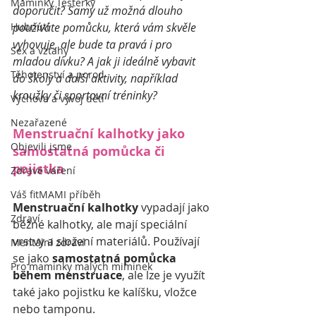
Maminky Testerky
doporučit? Samy už možná dlouho 
Hubnutí
používáte pomůcku, která vám skvěle 
vyhovuje, ale bude ta pravá i pro 
Sex a vztahy
mladou dívku? A jak ji ideálně vybavit 
Těhotenství a porod
do školy a další aktivity, například 
kroužky či sportovní tréninky?
Výchova a vývoj dětí
Nezařazené
Menstruační kalhotky jako 
Objevili jsme
samostatná pomůcka či 
pojistka
Zdravé vaření
Váš fitMAMI příběh
Menstruační kalhotky
 vypadají jako 
Zdraví
běžné kalhotky, ale mají speciální 
vrstvy a složení materiálů. Používají 
Mentální zdraví
se jako 
samostatná pomůcka 
Pro maminky malých miminek
během menstruace
, ale lze je využít 
také jako pojistku ke kalíšku, vložce 
nebo tamponu.  