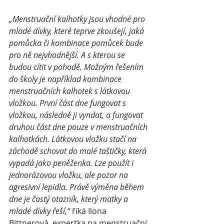
„Menstruační kalhotky jsou vhodné pro 
mladé dívky, které teprve zkoušejí, jaká 
pomůcka či kombinace pomůcek bude 
pro ně nejvhodnější. A s kterou se 
budou cítit v pohodě. Možným řešením 
do školy je například kombinace 
menstruačních kalhotek s látkovou 
vložkou. První část dne fungovat s 
vložkou, následně ji vyndat, a fungovat 
druhou část dne pouze v menstruačních 
kalhotkách. Látkovou vložku stačí na 
záchodě schovat do malé taštičky, která 
vypadá jako peněženka. Lze použít i 
jednorázovou vložku, ale pozor na 
agresivní lepidla. Právě výměna během 
dne je častý otazník, který matky a 
mladé dívky řeší,“
 říká Ilona 
Bittnerová, expertka na menstruační 