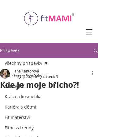
Příspěvek
Všechny příspěvky
Jana Kantorová
Všechny příspěvky
25. 11. 2021
Minut čtení: 3
Kde je moje břicho?!
Cestování
Krása a kosmetika
Kariéra s dětmi
Fit mateřství
Fitness trendy