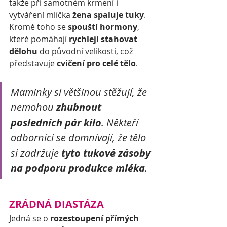
takže při samotném krmení i 
vytváření mlíčka 
žena spaluje tuky
. 
Kromě toho se 
spouští hormony
, 
které pomáhají 
rychleji stahovat 
dělohu
 do původní velikosti, což 
představuje 
cvičení pro celé tělo
.
Maminky si většinou stěžují, že 
nemohou 
zhubnout 
posledních pár kilo
. Někteří 
odborníci se domnívají, že tělo 
si zadržuje 
tyto tukové zásoby 
na podporu produkce mléka
.
ZRÁDNÁ DIASTÁZA
Jedná se o 
rozestoupení přímých 