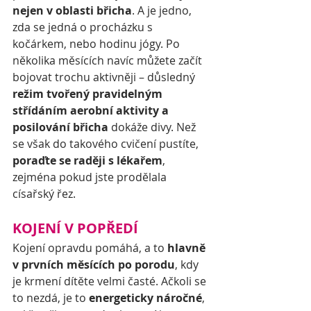
nejen v oblasti břicha
. A je jedno, 
zda se jedná o procházku s 
kočárkem, nebo hodinu jógy. Po 
několika měsících navíc můžete začít 
bojovat trochu aktivněji – důsledný 
režim tvořený pravidelným 
střídáním aerobní aktivity a 
posilování břicha 
dokáže divy. Než 
se však do takového cvičení pustíte, 
poraďte se raději s lékařem
, 
zejména pokud jste prodělala 
císařský řez.
KOJENÍ V POPŘEDÍ
Kojení opravdu pomáhá, a to 
hlavně 
v prvních měsících po porodu
, kdy 
je krmení dítěte velmi časté. Ačkoli se 
to nezdá, je to 
energeticky náročné
, 