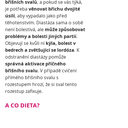
břišních svalů
, a pokud se vás týká, 
je potřeba 
věnovat břichu dvojité 
úsilí
, aby vypadalo jako před 
těhotenstvím. Diastáza sama o sobě 
není bolestivá, ale 
může způsobovat 
problémy a bolesti jiných partií
. 
Objevují se kvůli ní 
kýla, bolest v 
bedrech a zvětšující se lordóza
. K 
odstranění diastázy pomůže 
správná aktivace příčného 
břišního svalu
. V případě cvičení 
přímého břišního svalu s 
rozestupem hrozí, že si sval tento 
rozestup zafixuje.
A CO DIETA?
Diety obecně vám nechceme 
doporučovat, protože jde většinou o 
změnu, která nemá dlouhého 