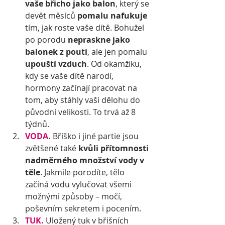
vaše břicho jako balon
, který se 
devět měsíců 
pomalu nafukuje
tím, jak roste vaše dítě. Bohužel 
po porodu 
nepraskne jako 
balonek z pouti
, ale jen pomalu 
upouští vzduch
. Od okamžiku, 
kdy se vaše dítě narodí, 
hormony začínají pracovat na 
tom, aby stáhly vaši dělohu do 
původní velikosti. To trvá až 8 
týdnů.
VODA. 
Bříško i jiné partie jsou 
zvětšené také 
kvůli přítomnosti 
nadměrného množství vody v 
těle
. Jakmile porodíte, tělo 
začíná vodu vylučovat všemi 
možnými způsoby – močí, 
poševním sekretem i pocením.
TUK.
 Uložený tuk v břišních 