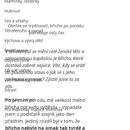
Maminky Testerky
Hubnutí
Sex a vztahy
Obrňte se trpělivostí, břicho po porodu 
Těhotenství a porod
potřebuje svůj čas
Výchova a vývoj dětí
Nezařazené
V těhotenství se mění celé ženské tělo a 
samostatnou kapitolou je břicho, které 
Objevili jsme
dostává zabrat nejvíce. Víte, kdy se vrátí 
Zdravé vaření
do původního stavu a jak se s jeho 
změnami vyrovnat? Zjistili jsme to za 
Váš fitMAMI příběh
vás.
Zdraví
Po prvním porodu mě velikost mého 
Mentální zdraví
břicha opravdu vyděsila – vypadala 
Pro maminky malých miminek
jsem v podstatě stejně jako den 
předtím. Jediný rozdíl byl v tom, že 
břicho nebylo na omak tak tvrdé a 