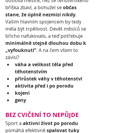
doslova měsíce, než se těhotenského 
bříška zbaví, a bohužel se 
občas 
stane, že úplně nezmizí nikdy
. 
Vaším hlavním spojencem by tedy 
měla být trpělivost. Devět měsíců se 
břicho nafukovalo, a teď potřebuje 
minimálně stejně dlouhou dobu k 
„vyfouknutí“
. A na čem všem to 
závisí?
váha a velikost těla před 
těhotenstvím
přírůstek váhy v těhotenství
aktivita před i po porodu
kojení
geny
BEZ CVIČENÍ TO NEPŮJDE
Sport a 
aktivní život po porodu
pomáhá efektivně 
spalovat tuky 