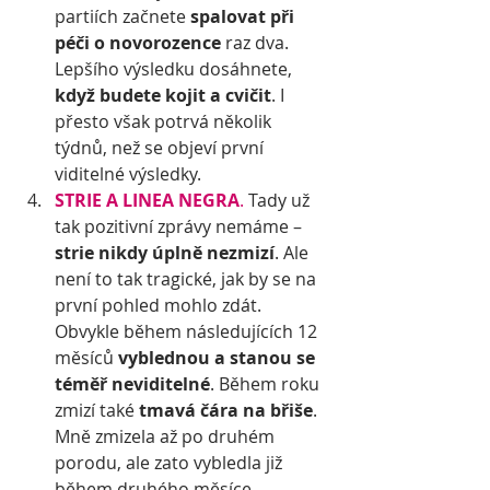
partiích začnete 
spalovat při 
péči o novorozence
 raz dva. 
Lepšího výsledku dosáhnete, 
když budete kojit a cvičit
. I 
přesto však potrvá několik 
týdnů, než se objeví první 
viditelné výsledky.
STRIE A LINEA NEGRA
.
 Tady už 
tak pozitivní zprávy nemáme – 
strie nikdy úplně nezmizí
. Ale 
není to tak tragické, jak by se na 
první pohled mohlo zdát. 
Obvykle během následujících 12 
měsíců 
vyblednou a stanou se 
téměř neviditelné
. Během roku 
zmizí také 
tmavá čára na břiše
. 
Mně zmizela až po druhém 
porodu, ale zato vybledla již 
během druhého měsíce.