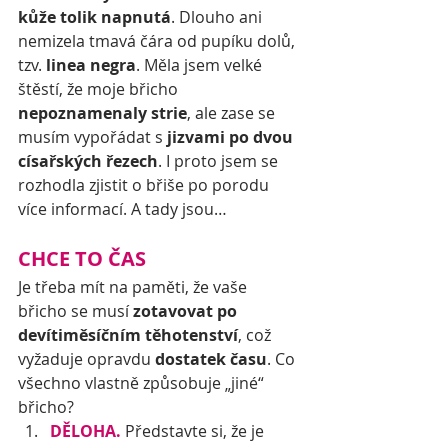
kůže tolik napnutá
. Dlouho ani 
nemizela tmavá čára od pupíku dolů, 
tzv. 
linea negra
. Měla jsem velké 
štěstí, že moje břicho 
nepoznamenaly strie
, ale zase se 
musím vypořádat s 
jizvami po dvou 
císařských řezech
. I proto jsem se 
rozhodla zjistit o břiše po porodu 
více informací. A tady jsou…
CHCE TO ČAS
Je třeba mít na paměti, že vaše 
břicho se musí 
zotavovat po 
devítiměsíčním těhotenství
, což 
vyžaduje opravdu 
dostatek času
. Co 
všechno vlastně způsobuje „jiné“ 
břicho?
DĚLOHA.
 Představte si, že je 