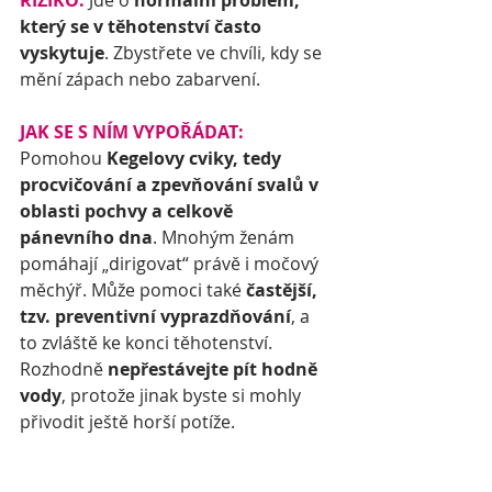
který se v těhotenství často 
vyskytuje
. Zbystřete ve chvíli, kdy se 
mění zápach nebo zabarvení. 
JAK SE S NÍM VYPOŘÁDAT:
Pomohou 
Kegelovy cviky, tedy 
procvičování a zpevňování svalů v 
oblasti pochvy a celkově 
pánevního dna
. Mnohým ženám 
pomáhají „dirigovat“ právě i močový 
měchýř. Může pomoci také 
častější, 
tzv. preventivní vyprazdňování
, a 
to zvláště ke konci těhotenství. 
Rozhodně 
nepřestávejte pít hodně 
vody
, protože jinak byste si mohly 
přivodit ještě horší potíže.