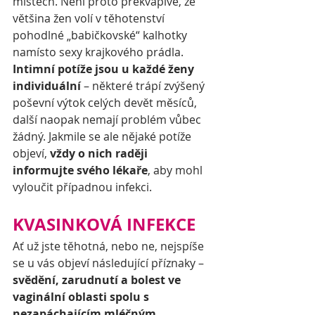
místech. Není proto překvapivé, že 
většina žen volí v těhotenství 
pohodlné „babičkovské“ kalhotky 
namísto sexy krajkového prádla. 
Intimní potíže jsou u každé ženy 
individuální
 – některé trápí zvýšený 
poševní výtok celých devět měsíců, 
další naopak nemají problém vůbec 
žádný. Jakmile se ale nějaké potíže 
objeví, 
vždy o nich raději 
informujte svého lékaře
, aby mohl 
vyloučit případnou infekci.
KVASINKOVÁ INFEKCE
Ať už jste těhotná, nebo ne, nejspíše 
se u vás objeví následující příznaky – 
svědění, zarudnutí a bolest ve 
vaginální oblasti spolu s 
nezapáchajícím mléčným 