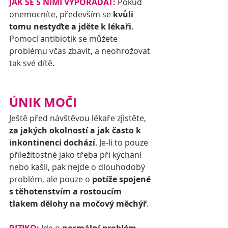
JAK SE S NIMI VYPOŘÁDAT:
 Pokud 
onemocníte, především se 
kvůli 
tomu nestyďte a jděte k lékaři
. 
Pomocí antibiotik se můžete 
problému včas zbavit, a neohrožovat 
tak své dítě.
ÚNIK MOČI
Ještě před návštěvou lékaře zjistěte, 
za jakých okolností a jak často k 
inkontinenci dochází
. Je-li to pouze 
příležitostné jako třeba při kýchání 
nebo kašli, pak nejde o dlouhodobý 
problém, ale pouze o 
potíže spojené 
s těhotenstvím a rostoucím 
tlakem dělohy na močový měchýř
.  
RIZIKO:
 Jde o 
normální problém, 