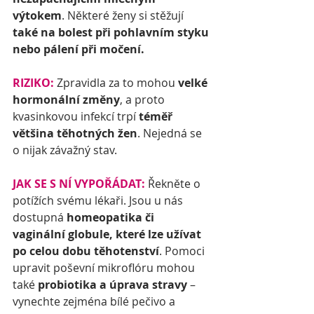
výtokem
. Některé ženy si stěžují 
také na bolest při pohlavním styku 
nebo pálení při močení.
RIZIKO:
 Zpravidla za to mohou 
velké 
hormonální změny
, a proto 
kvasinkovou infekcí trpí 
téměř 
většina těhotných žen
. Nejedná se 
o nijak závažný stav.
JAK SE S NÍ VYPOŘÁDAT:
 Řekněte o 
potížích svému lékaři. Jsou u nás 
dostupná 
homeopatika či 
vaginální globule, které lze užívat 
po celou dobu těhotenství
. Pomoci 
upravit poševní mikroflóru mohou 
také 
probiotika a úprava stravy
 – 
vynechte zejména bílé pečivo a 