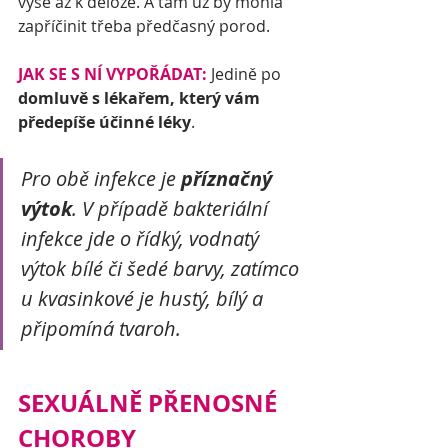
výše až k děloze. A tam už by mohla 
zapříčinit třeba předčasný porod.
JAK SE S NÍ VYPOŘÁDAT:
 Jedině po 
domluvě s lékařem, který vám 
předepíše účinné léky
.
Pro obě infekce je 
příznačný 
výtok
. V případě bakteriální 
infekce jde o řídký, vodnatý 
výtok bílé či šedé barvy, zatímco 
u kvasinkové je hustý, bílý a 
připomíná tvaroh. 
SEXUÁLNĚ PŘENOSNÉ 
CHOROBY