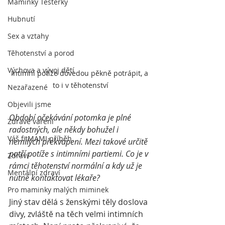
Maminky Testerky
Hubnutí
Sex a vztahy
Těhotenství a porod
Výchova a vývoj dětí
Intimní potíže dovedou pěkně potrápit, a 
to i v těhotenství
Nezařazené
Objevili jsme
Období očekávání potomka je plné 
Zdravé vaření
radostných, ale někdy bohužel i 
Váš fitMAMI příběh
nemilých překvapení. Mezi takové určitě 
patří potíže s intimními partiemi. Co je v 
Zdraví
rámci těhotenství normální a kdy už je 
Mentální zdraví
nutné kontaktovat lékaře?
Pro maminky malých miminek
Jiný stav dělá s ženskými těly doslova 
divy, zvláště na těch velmi intimních 