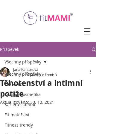
Příspěvek
Všechny příspěvky
Jana Kantorová
Všechny příspěvky
25. 11. 2021
Minut čtení: 3
Těhotenství a intimní
Cestování
potíže
Krása a kosmetika
Aktualizováno:
30. 12. 2021
Kariéra s dětmi
Fit mateřství
Fitness trendy