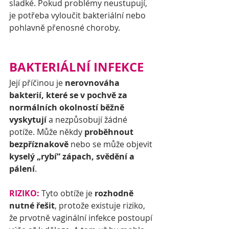
sladké. Pokud problémy neustupují, 
je potřeba vyloučit bakteriální nebo 
pohlavně přenosné choroby.
BAKTERIÁLNÍ INFEKCE
Její příčinou je 
nerovnováha 
bakterií, které se v pochvě za 
normálních okolností běžně 
vyskytují
 a nezpůsobují žádné 
potíže. Může někdy 
proběhnout 
bezpříznakově
 nebo se může objevit 
kyselý „rybí“ zápach, svědění a 
pálení
.
RIZIKO:
 Tyto obtíže je 
rozhodně 
nutné řešit
, protože existuje riziko, 
že prvotně vaginální infekce postoupí 