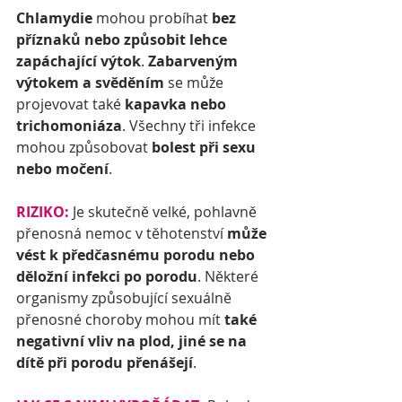
Chlamydie
 mohou probíhat 
bez 
příznaků nebo způsobit lehce 
zapáchající výtok
. 
Zabarveným 
výtokem a svěděním
 se může 
projevovat také 
kapavka nebo 
trichomoniáza
. Všechny tři infekce 
mohou způsobovat 
bolest při sexu 
nebo močení
.
RIZIKO:
 Je skutečně velké, pohlavně 
přenosná nemoc v těhotenství 
může 
vést k předčasnému porodu nebo 
děložní infekci po porodu
. Některé 
organismy způsobující sexuálně 
přenosné choroby mohou mít 
také 
negativní vliv na plod, jiné se na 
dítě při porodu přenášejí
.