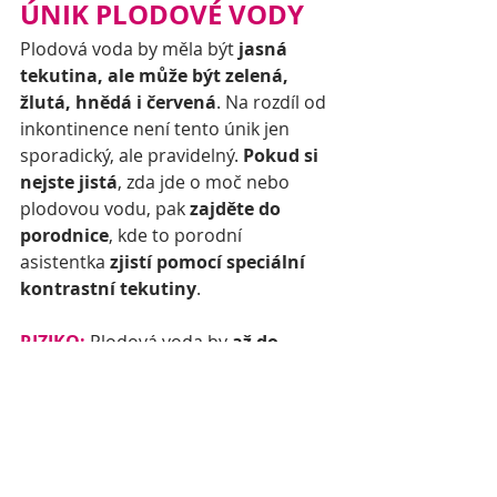
ÚNIK PLODOVÉ VODY
Plodová voda by měla být 
jasná 
tekutina, ale může být zelená, 
žlutá, hnědá i červená
. Na rozdíl od 
inkontinence není tento únik jen 
sporadický, ale pravidelný. 
Pokud si 
nejste jistá
, zda jde o moč nebo 
plodovou vodu, pak 
zajděte do 
porodnice
, kde to porodní 
asistentka 
zjistí pomocí speciální 
kontrastní tekutiny
.
RIZIKO:
 Plodová voda by 
až do 
porodu nikdy unikat neměla
.
JAK SE S NÍM VYPOŘÁDAT
:
 Vždy 
kontaktujte odborníka
 – 
gynekologa nebo porodní asistentku.