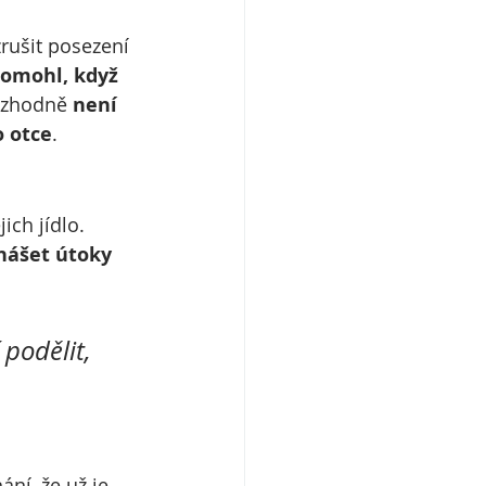
zrušit posezení 
omohl, když 
ozhodně 
není 
o otce
.
ich jídlo. 
nášet útoky 
 podělit,
nání, že už je 