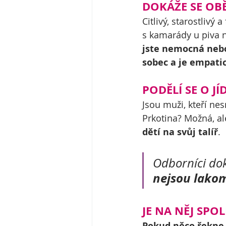
DOKÁŽE SE OB
Citlivý, starostlivý
s kamarády u piva n
jste nemocná nebo
sobec a je empati
PODĚLÍ SE O JÍ
Jsou muži, kteří nes
Prkotina? Možná, al
dětí na svůj talíř
. 
Odborníci doko
nejsou lakom
JE NA NĚJ SPO
Pokud něco řekne, 