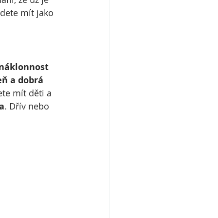
dete mít jako 
 náklonnost 
eň a dobrá 
ete mít děti a 
a
. Dřív nebo 