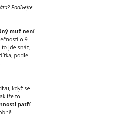
táta? Podívejte 
dný muž není 
tečnosti o 9 
to jde snáz, 
dítka, podle 
…
ivu, když se 
kliže to 
nnosti patří 
dobně 