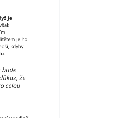
yž je 
však 
ím 
ítětem je ho 
pší, kdyby 
lu
.
s bude 
důkaz, že 
o celou 