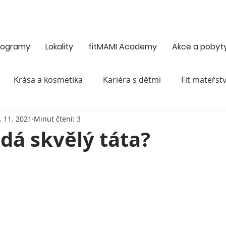
programy
Lokality
fitMAMI Academy
Akce a pobyt
Krása a kosmetika
Kariéra s dětmi
Fit mateřstv
. 11. 2021
Minut čtení: 3
tí
Sex a vztahy
Těhotenství a porod
Výchova a
dá skvělý táta?
Zdravé vaření
Váš fitMAMI příběh
Zdraví
k