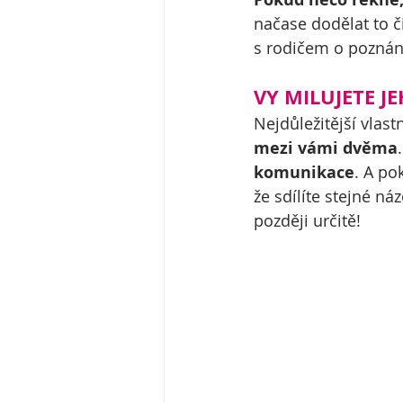
načase dodělat to č
s rodičem o poznání
VY MILUJETE J
Nejdůležitější vlast
mezi vámi dvěma
komunikace
. A po
že sdílíte stejné ná
později určitě!