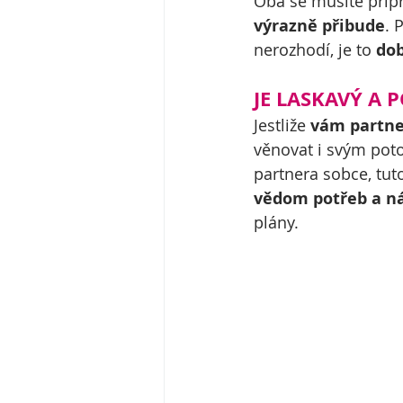
Oba se musíte připra
výrazně přibude
. 
nerozhodí, je to 
do
JE LASKAVÝ A
Jestliže 
vám partne
věnovat i svým pot
partnera sobce, tut
vědom potřeb a ná
plány.