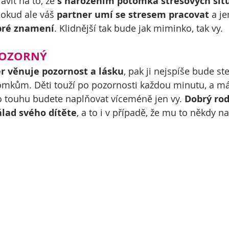
vit na to, že 
s narozením potomka stresových situ
Pokud ale váš 
partner umí se stresem pracovat 
a je
bré znamení
. Klidnější tak bude jak miminko, tak vy.
 POZORNÝ
r věnuje pozornost a lásku
, pak ji nejspíše bude s
omkům. Děti touží po pozornosti každou minutu, a má
o touhu budete naplňovat víceméně jen vy. 
Dobrý rodi
lad svého dítěte
, a to i v případě, že mu to někdy na