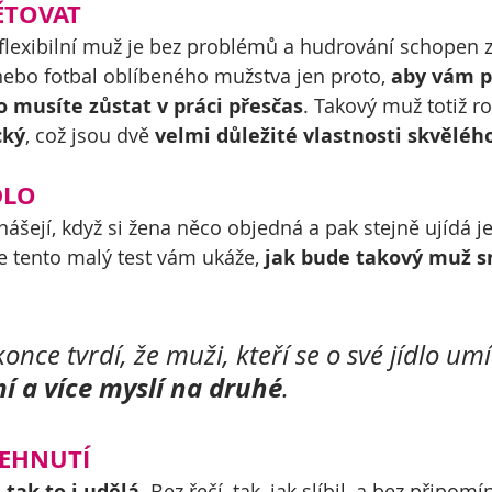
ĚTOVAT
 a flexibilní muž je bez problémů a hudrování schopen 
ebo fotbal oblíbeného mužstva jen proto, 
aby vám p
 musíte zůstat v práci přesčas
. Takový muž totiž r
cký
, což jsou dvě 
velmi důležité vlastnosti skvěléh
DLO
nášejí, když si žena něco objedná a pak stejně ujídá jej
e tento malý test vám ukáže, 
jak bude takový muž s
nce tvrdí, že muži, kteří se o své jídlo umí
í a více myslí na druhé
.
LEHNUTÍ
tak to i udělá
. Bez řečí, tak, jak slíbil, a bez připomí