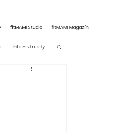
y
fitMAMI Studio
fitMAMI Magazín
í
Fitness trendy
 vývoj dětí
Mentální zdraví