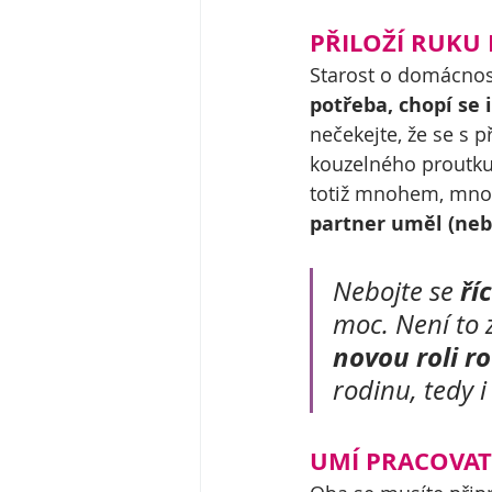
PŘILOŽÍ RUKU 
Starost o domácnos
potřeba, chopí se
nečekejte, že se s 
kouzelného proutku.
totiž mnohem, mnoh
partner uměl (nebo
ří
Nebojte se 
moc. Není to 
novou roli r
rodinu, tedy i
UMÍ PRACOVAT