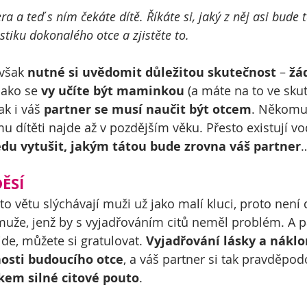
ra a teď s ním čekáte dítě. Říkáte si, jaký z něj asi bude 
stiku dokonalého otce a zjistěte to.
však 
nutné si uvědomit důležitou skutečnost
 – 
žá
jako se 
vy učíte být maminkou
 (a máte na to ve sku
ak i váš 
partner se musí naučit být otcem
. Někomu 
mu dítěti najde až v pozdějším věku. Přesto existují vo
du vytušit, jakým tátou bude zrovna váš partner
ĚSÍ
o větu slýchávají muži už jako malí kluci, proto není d
uže, jenž by s vyjadřováním citů neměl problém. A pa
de, můžete si gratulovat. 
Vyjadřování lásky a náklo
nosti budoucího otce
, a váš partner si tak pravděpo
em silné citové pouto
.