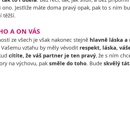
i ono. Jestliže máte doma pravý opak, pak to s ním bu
 těžší.
EHO A ON VÁS
ností ze všech je však nakonec stejně 
hlavně láska a
. Vašemu vztahu by měly vévodit 
respekt, láska, váš
kud 
cítíte, že váš partner je ten pravý
, že s ním chc
zory na výchovu, pak 
směle do toho
. Bude 
skvělý tát