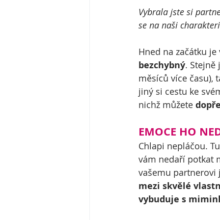
Vybrala jste si partne
se na naši charakteri
Hned na začátku je 
bezchybný
. Stejně 
měsíců více času), t
jiný si cestu ke své
nichž můžete 
dopře
EMOCE HO NED
Chlapi nepláčou. Tut
vám nedaří potkat m
vašemu partnerovi j
mezi skvělé vlast
vybuduje s mimink