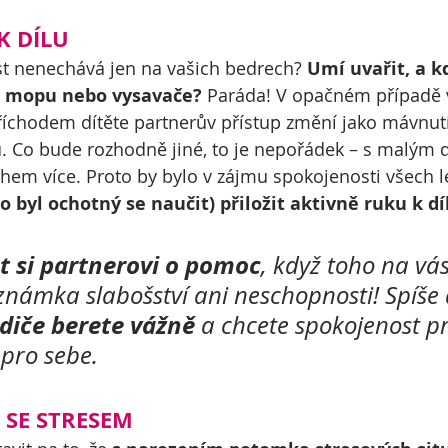
K DÍLU
t nenechává jen na vašich bedrech? 
Umí uvařit, a kd
 i mopu nebo vysavače?
 Paráda! V opačném případě 
příchodem dítěte partnerův přístup změní jako mávnut
 Co bude rozhodně jiné, to je nepořádek – s malým d
em více. Proto by bylo v zájmu spokojenosti všech le
 byl ochotný se naučit) přiložit aktivně ruku k dí
ct si partnerovi o pomoc
, když toho na vá
známka slabošství ani neschopnosti! Spíše 
odiče berete vážně
 a chcete spokojenost pr
 pro sebe. 
 SE STRESEM