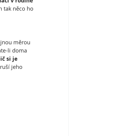
ací v rodině 
n tak něco ho 
tejnou měrou 
te-li doma 
č si je 
ruší jeho 