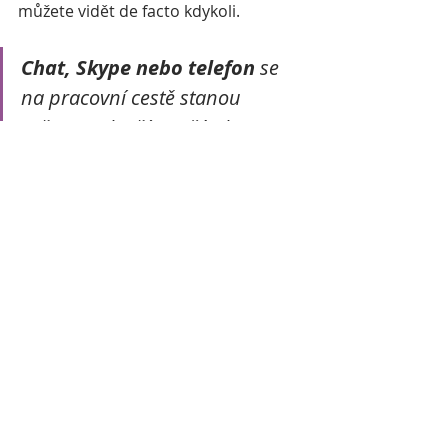
můžete vidět de facto kdykoli.
Chat, Skype nebo telefon
 se 
na pracovní cestě stanou 
vašimi nejlepšími přáteli. Po 
celodenních schůzkách se 
budete 
mít na co těšit 
a 
miminka tak mohou vidět svou 
maminku alespoň na 
monitoru
.
Foto: DepositPhoto
hlídání dětí
kariéra
odsávání mléka
Kariéra s dětmi