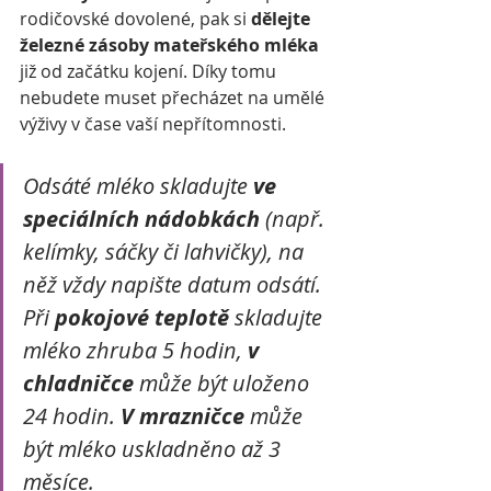
rodičovské dovolené, pak si 
dělejte 
železné zásoby mateřského mléka
již od začátku kojení. Díky tomu 
nebudete muset přecházet na umělé 
výživy v čase vaší nepřítomnosti.
Odsáté mléko skladujte 
ve 
speciálních nádobkách
 (např. 
kelímky, sáčky či lahvičky), na 
něž vždy napište datum odsátí. 
Při 
pokojové teplotě
 skladujte 
mléko zhruba 5 hodin, 
v 
chladničce
 může být uloženo 
24 hodin. 
V mrazničce 
může 
být mléko uskladněno až 3 
měsíce.