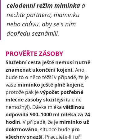
celodenní režim miminka
 a 
nechte partnera, maminku 
nebo chůvu, aby se s ním 
dopředu seznámili. 
PROVĚŘTE ZÁSOBY
Služební cesta ještě nemusí nutně 
znamenat ukončení kojení. 
Ano, 
bude to o něco těžší v případě, že je 
vaše 
miminko ještě plně kojené
, 
protože pak je 
výpočet potřebné 
mléčné zásoby složitější
 (ale ne 
nemožný!). Dávka mléka 
většinou 
odpovídá 900–1000 ml mléka za 24 
hodin
. V případě, že je 
miminko už 
dokrmováno
, situace bude 
pro 
všechny snazší
. Pracujete-li i při 