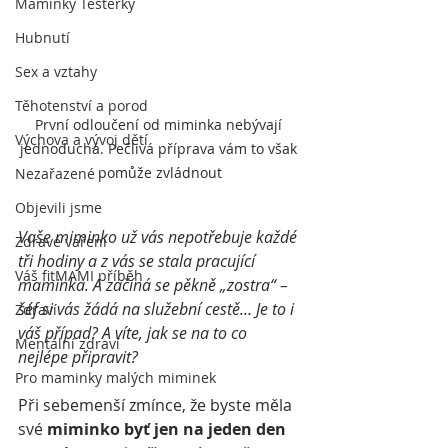
Maminky Testerky
Hubnutí
Sex a vztahy
Těhotenství a porod
První odloučení od miminka nebývají 
Výchova a vývoj dětí
jednoduchá. Pečlivá příprava vám to však 
pomůže zvládnout
Nezařazené
Objevili jsme
Vaše miminko už vás nepotřebuje každé 
Zdravé vaření
tři hodiny a z vás se stala pracující 
Váš fitMAMI příběh
maminka. A začíná se pěkně „zostra“ –  
šéf si vás žádá na služební cestě… Je to i 
Zdraví
váš případ? A víte, jak se na to co 
Mentální zdraví
nejlépe připravit?
Pro maminky malých miminek
Při sebemenší zmínce, že byste měla 
své
 miminko byť jen na jeden den 