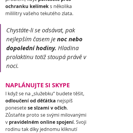
ochranku kelímek
 s několika 
mililitry vašeho tekutého zlata.
Chystáte-li se odsávat, pak 
nejlepším časem je 
noc nebo 
dopolední hodiny.
 Hladina 
prolaktinu totiž stoupá právě v 
noci.
NAPLÁNUJTE SI SKYPE
I když se na „služebku“ budete těšit, 
odloučení od děťátka
 nejspíš 
ponesete 
se slzami v očích
. 
Zůstaňte proto se svými milovanými 
v 
pravidelném online spojení
. Svoji 
rodinu tak díky jednomu kliknutí 