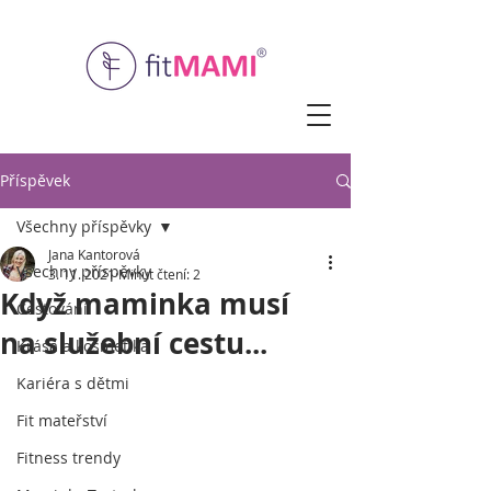
Příspěvek
Všechny příspěvky
Jana Kantorová
Všechny příspěvky
3. 11. 2021
Minut čtení: 2
Když maminka musí
Cestování
na služební cestu...
Krása a kosmetika
Kariéra s dětmi
Fit mateřství
Fitness trendy