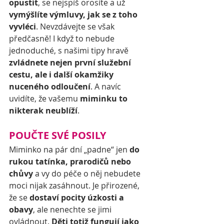
opustit
, se nejspíš orosíte a už 
vymýšlíte výmluvy, jak se z toho 
vyvléci
. Nevzdávejte se však 
předčasně! I když to nebude 
jednoduché, s našimi tipy hravě
zvládnete nejen první služební 
cestu, ale i další okamžiky 
nuceného odloučení
. A navíc 
uvidíte, že vašemu 
miminku to 
nikterak neublíží
.
POUČTE SVÉ POSILY
Miminko na pár dní „padne“ jen 
do 
rukou tatínka, prarodičů nebo 
chůvy
 a vy do péče o něj nebudete 
moci nijak zasáhnout. Je přirozené, 
že se 
dostaví pocity úzkosti a 
obavy
, ale nenechte se jimi 
ovládnout. 
Děti totiž fungují jako 