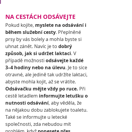
NA CESTÁCH ODSÁVEJTE
Pokud kojíte, 
myslete na odsávání i 
během služební cesty
. Přeplněné 
prsy by vás bolely a mohla byste si 
uhnat zánět. Navíc je to 
dobrý 
způsob, jak si udržet laktaci
. V 
případě možnosti 
odsávejte každé 
3–4 hodiny nebo na úlevu
. Je to sice 
otravné, ale jedině tak udržíte laktaci, 
abyste mohla kojit, až se vrátíte. 
Odsávačku mějte vždy po ruce.
 Při 
cestě letadlem 
informujte letušku o 
nutnosti odsávání
, aby věděla, že 
na nějakou dobu zablokujete toaletu. 
Také se informujte u letecké 
společnosti, zda nebudou mít 
problém, když 
ponesete přes 