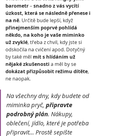
barometr
 – 
snadno z vás vycítí 
úzkost, která se následně přenese i 
na ně
. Určitě bude lepší, když 
přinejmenším poprvé pohlídá 
někdo, na koho je vaše miminko 
už zvyklé
, třeba z chvil, kdy jste si 
odskočila na cvičení apod. Dotyčný 
by také měl 
mít s hlídáním už 
nějaké zkušenosti
 a měl by se 
dokázat přizpůsobit režimu dítěte
, 
ne naopak.
Na všechny dny, kdy budete od 
miminka pryč, 
připravte 
podrobný plán
. Nákupy, 
oblečení, jídlo, které je potřeba 
připravit… Prostě sepište 