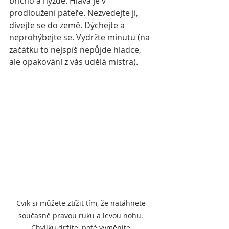
břicho a hýždě. Hlava je v 
prodloužení páteře. Nezvedejte ji, 
dívejte se do země. Dýchejte a 
neprohýbejte se. Vydržte minutu (na 
začátku to nejspíš nepůjde hladce, 
ale opakování z vás udělá mistra).
Cvik si můžete ztížit tím, že natáhnete 
současně pravou ruku a levou nohu. 
Chvilku držíte, poté vyměníte.