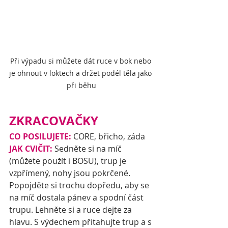
Při výpadu si můžete dát ruce v bok nebo 
je ohnout v loktech a držet podél těla jako 
při běhu
ZKRACOVAČKY
CO POSILUJETE:
 CORE, břicho, záda
JAK CVIČIT:
 Sedněte si na míč 
(můžete použít i BOSU), trup je 
vzpřímený, nohy jsou pokrčené. 
Popojděte si trochu dopředu, aby se 
na míč dostala pánev a spodní část 
trupu. Lehněte si a ruce dejte za 
hlavu. S výdechem přitahujte trup a s 