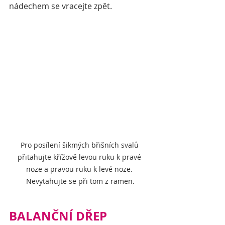
nádechem se vracejte zpět.
Pro posílení šikmých břišních svalů 
přitahujte křížově levou ruku k pravé 
noze a pravou ruku k levé noze. 
Nevytahujte se při tom z ramen.
BALANČNÍ DŘEP