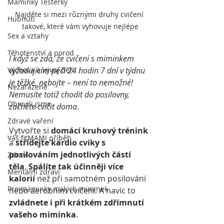
Maminky Testerky
Najděte si mezi různými druhy cvičení 
Hubnutí
takové, které vám vyhovuje nejlépe
Sex a vztahy
Těhotenství a porod
I když se zdá, že cvičení s miminkem 
vyžadujícím péči 24 hodin 7 dní v týdnu 
Výchova a vývoj dětí
je těžké, nebojte – není to nemožné! 
Nezařazené
Nemusíte totiž chodit do posilovny, 
Objevili jsme
začněte cvičit doma
.
Zdravé vaření
Vytvořte si 
domácí kruhový trénink
Váš fitMAMI příběh
a 
střídejte kardio cviky s 
posilováním jednotlivých částí 
Zdraví
těla
. 
Spálíte tak účinněji více 
Mentální zdraví
kalorií
 než při samotném posilování 
Pro maminky malých miminek
nebo aerobním cvičení. A navíc to 
zvládnete i při krátkém zdřímnutí 
vašeho miminka
.  