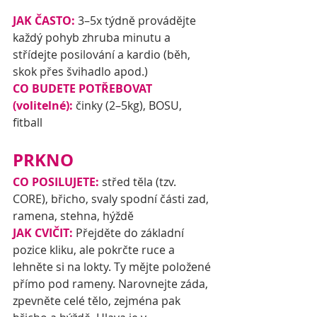
JAK ČASTO: 
3–5x týdně provádějte 
každý pohyb zhruba minutu a 
střídejte posilování a kardio (běh, 
skok přes švihadlo apod.)
CO BUDETE POTŘEBOVAT 
(volitelné):
 činky (2–5kg), BOSU, 
fitball
PRKNO
CO POSILUJETE:
 střed těla (tzv. 
CORE), břicho, svaly spodní části zad, 
ramena, stehna, hýždě
JAK CVIČIT: 
Přejděte do základní 
pozice kliku, ale pokrčte ruce a 
lehněte si na lokty. Ty mějte položené 
přímo pod rameny. Narovnejte záda, 
zpevněte celé tělo, zejména pak 