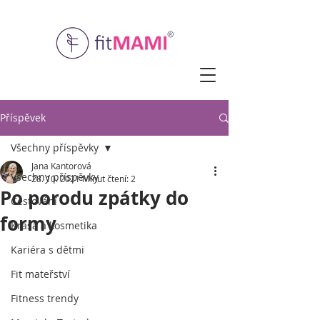
Příspěvek
Všechny příspěvky
Jana Kantorová
Všechny příspěvky
28. 10. 2021
Minut čtení: 2
Po porodu zpátky do
Cestování
formy
Krása a kosmetika
Kariéra s dětmi
Fit mateřství
Fitness trendy