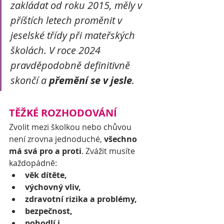
zakládat od roku 2015, měly v 
příštích letech proměnit v 
jeselské třídy při mateřských 
školách. V roce 2024 
pravděpodobně definitivně 
skončí a 
přemění se v jesle
. 
TĚŽKÉ ROZHODOVÁNÍ
Zvolit mezi školkou nebo chůvou 
není zrovna jednoduché, 
všechno 
má svá pro a proti
. Zvážit musíte 
každopádně:
věk dítěte,
výchovný vliv,
zdravotní rizika a problémy,
bezpečnost,
pohodlí i