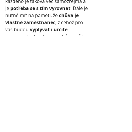
každého je taková věc samozřejmá a 
je 
potřeba se s tím vyrovnat
. Dále je 
nutné mít na paměti, že 
chůva je 
vlastně zaměstnanec
, z čehož pro 
vás budou 
vyplývat i určité 
povinnosti
. A nakonec i chůva může 
onemocnět, jet na dovolenou apod., 
proto se hodí mít pro tyto případy 
nějaký záložní plán. V dnešní době je 
také stále těžší 
rozpoznat vhodnou 
a kvalifikovanou chůvu
, která se 
bude o vaše dítě opravdu starat. 
Na 
co se tedy při výběru zaměřit?
Dejte na 
doporučení svých 
blízkých
, pátrejte po referencích. 
Vždy si 
zjistěte o chůvě co nejvíce 
informací
, především to, jaké má 
zkušenosti, co umí a kde předtím 
působila. A také se nezapomeňte 