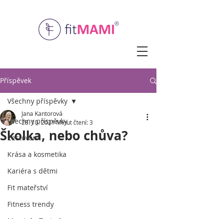
Příspěvek
Všechny příspěvky
Jana Kantorová
Všechny příspěvky
28. 10. 2021
Minut čtení: 3
Školka, nebo chůva?
Cestování
Krása a kosmetika
Kariéra s dětmi
Fit mateřství
Fitness trendy