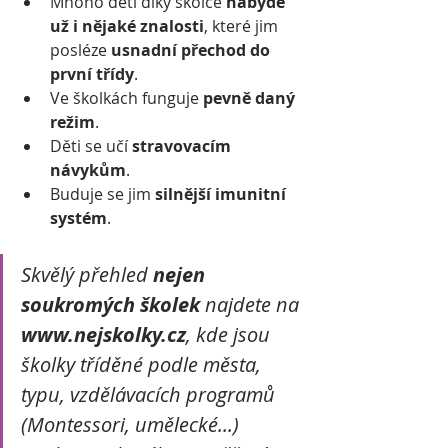
Mnoho dětí díky školce 
nabyde 
už i nějaké znalosti
, které jim 
posléze 
usnadní přechod do 
první třídy
.
Ve školkách funguje 
pevně daný 
režim
.
Děti se učí 
stravovacím 
návykům
.
Buduje se jim 
silnější imunitní 
systém
.
Skvělý přehled 
nejen 
soukromých školek
 najdete na 
www.nejskolky.cz
, kde jsou 
školky tříděné podle města, 
typu, vzdělávacích programů 
(Montessori, umělecké...) 