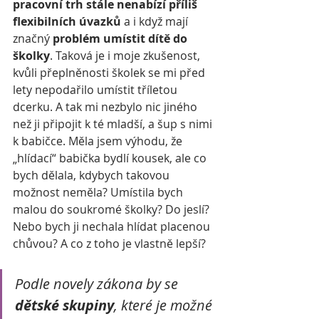
pracovní trh stále nenabízí příliš 
flexibilních úvazků
 a i když mají 
značný 
problém umístit dítě do 
školky
. Taková je i moje zkušenost, 
kvůli přeplněnosti školek se mi před 
lety nepodařilo umístit tříletou 
dcerku. A tak mi nezbylo nic jiného 
než ji připojit k té mladší, a šup s nimi 
k babičce. Měla jsem výhodu, že 
„hlídací“ babička bydlí kousek, ale co 
bych dělala, kdybych takovou 
možnost neměla? Umístila bych 
malou do soukromé školky? Do jeslí? 
Nebo bych ji nechala hlídat placenou 
chůvou? A co z toho je vlastně lepší?
Podle novely zákona by se 
dětské skupiny
, které je možné 