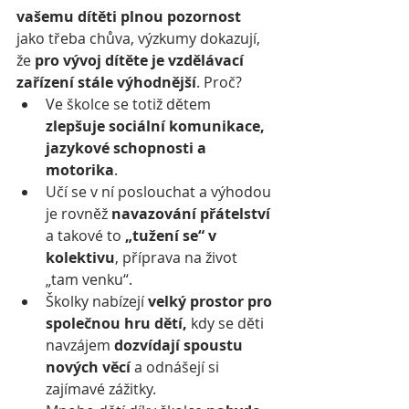
vašemu dítěti plnou pozornost
jako třeba chůva, výzkumy dokazují, 
že 
pro vývoj dítěte je vzdělávací 
zařízení stále výhodnější
. Proč?
Ve školce se totiž dětem 
zlepšuje sociální komunikace, 
jazykové schopnosti a 
motorika
.
Učí se v ní poslouchat a výhodou 
je rovněž 
navazování přátelství 
a takové to 
„tužení se“ v 
kolektivu
, příprava na život 
„tam venku“.
Školky nabízejí 
velký prostor pro 
společnou hru dětí,
 kdy se děti 
navzájem 
dozvídají spoustu 
nových věcí
 a odnášejí si 
zajímavé zážitky.