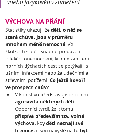
anebo jazykového zaměření.
VÝCHOVA NA PŘÁNÍ
Statistiky ukazují, že 
děti, o něž se 
stará chůva, jsou v průměru 
mnohem méně nemocné
. Ve 
školkách si děti snadno předávají 
infekční onemocnění, kromě zanícení 
horních dýchacích cest se potýkají i s 
ušními infekcemi nebo žaludečními a 
střevními potížemi. 
Co ještě hovoří 
ve prospěch chův?
V kolektivu představuje problém 
agresivita některých dětí
. 
Odborníci tvrdí, že k tomu 
přispívá především tzv. volná 
výchova
, kdy 
děti neznají své 
hranice
 a jsou navyklé na to 
být 