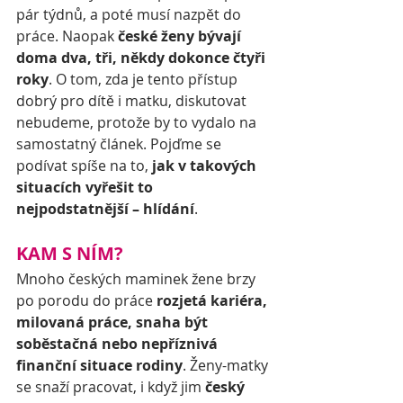
pár týdnů, a poté musí nazpět do 
práce. Naopak 
české ženy bývají 
doma dva, tři, někdy dokonce čtyři 
roky
. O tom, zda je tento přístup 
dobrý pro dítě i matku, diskutovat 
nebudeme, protože by to vydalo na 
samostatný článek. Pojďme se 
podívat spíše na to, 
jak v takových 
situacích vyřešit to 
nejpodstatnější – hlídání
.
KAM S NÍM?
Mnoho českých maminek žene brzy 
po porodu do práce 
rozjetá kariéra, 
milovaná práce, snaha být 
soběstačná nebo nepříznivá 
finanční situace rodiny
. Ženy-matky 
se snaží pracovat, i když jim 
český 