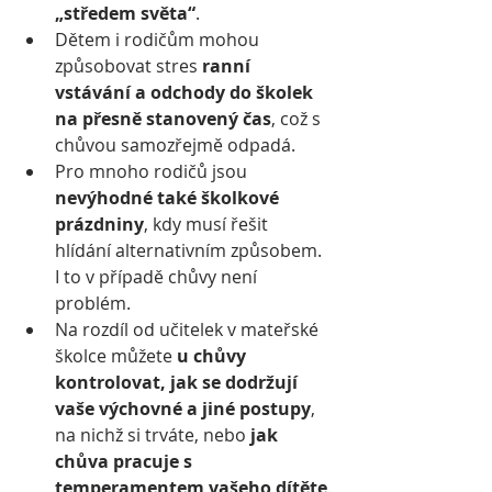
„středem světa“
.
Dětem i rodičům mohou 
způsobovat stres 
ranní 
vstávání a odchody do školek 
na přesně stanovený čas
, což s 
chůvou samozřejmě odpadá.
Pro mnoho rodičů jsou 
nevýhodné také školkové 
prázdniny
, kdy musí řešit 
hlídání alternativním způsobem. 
I to v případě chůvy není 
problém.
Na rozdíl od učitelek v mateřské 
školce můžete 
u chůvy 
kontrolovat, jak se dodržují 
vaše výchovné a jiné postupy
, 
na nichž si trváte, nebo 
jak 
chůva pracuje s 
temperamentem vašeho dítěte
.