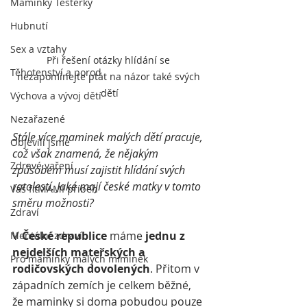
Maminky Testerky
Hubnutí
Sex a vztahy
Při řešení otázky hlídání se 
Těhotenství a porod
nezapomínejte ptát na názor také svých 
dětí
Výchova a vývoj dětí
Nezařazené
Stále více maminek malých dětí pracuje, 
Objevili jsme
což však znamená, že nějakým 
Zdravé vaření
způsobem musí zajistit hlídání svých 
ratolestí. Jaké mají české matky v tomto 
Váš fitMAMI příběh
směru možnosti?
Zdraví
V 
České republice
 máme 
jednu z 
Mentální zdraví
nejdelších mateřských a 
Pro maminky malých miminek
rodičovských dovolených
. Přitom v 
západních zemích je celkem běžné, 
že maminky si doma pobudou pouze 