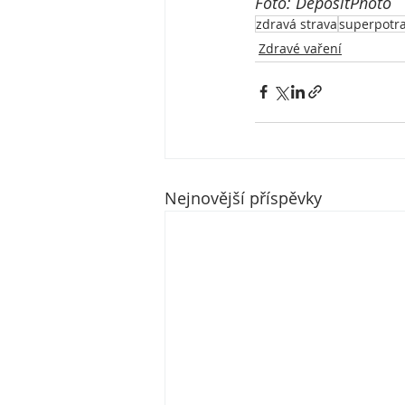
Foto: DepositPhoto
zdravá strava
superpotr
Zdravé vaření
Nejnovější příspěvky