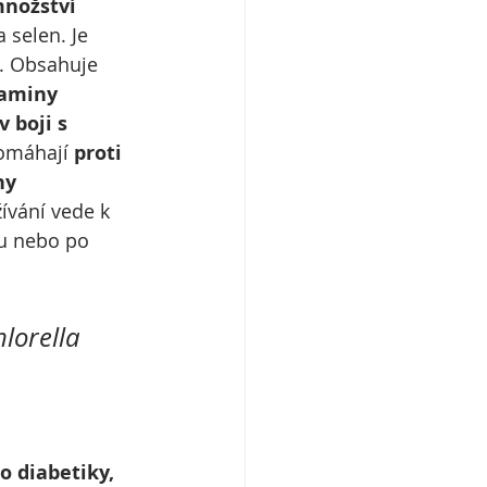
nožství 
 selen. Je 
. Obsahuje 
taminy 
v boji s 
omáhají 
proti 
ny 
ívání vede k 
su nebo po 
hlorella 
o diabetiky, 