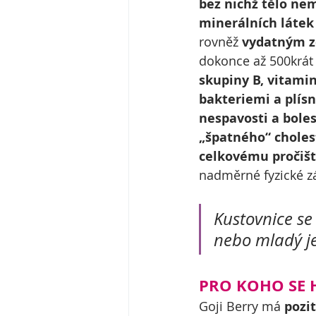
bez nichž tělo ne
minerálních látek
rovněž 
vydatným z
dokonce až 500krát 
skupiny B, vitamin
bakteriemi a plís
nespavosti a bole
„špatného“ choles
celkovému pročišt
nadměrné fyzické zát
Kustovnice se 
nebo mladý j
PRO KOHO SE 
Goji Berry má 
pozi