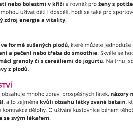
atí nebo bolestmi v kříži 
a rovněž pro 
ženy s potíže
 mohou užívat děti i dospělí, hodí se také pro sportov
 zdroj energie a vitality
.
 
ve formě sušených plodů
, které můžete jednoduše 
ření a pečení nebo třeba do smoothie
. Skvěle se hod
ácí granoly či s cereáliemi do jogurtu
. Na trhu js
ávy z plodů
.
STVÍ
e obsahuje mnoho zdraví prospěšných látek, 
názory n
ší
, a to zejména 
kvůli obsahu látky zvané betain
, k
 kontrakce dělohy. O užívání kustovnice během těhote
te se svým lékařem
.