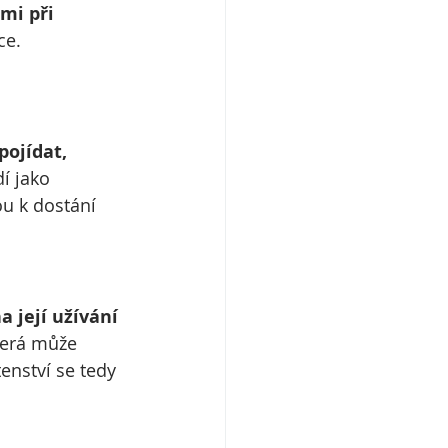
mi při 
ce. 
pojídat, 
í jako 
ou k dostání 
a její užívání 
terá může 
nství se tedy 