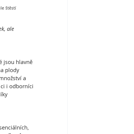
e štěstí
k, ale 
é jsou hlavně 
na plody 
množství a 
ici i odborníci 
díky 
senciálních, 