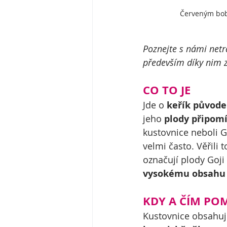
Červeným bobu
Poznejte s námi netra
především díky nim zl
CO TO JE
Jde o 
keřík původe
jeho 
plody připomí
kustovnice neboli G
velmi často. Věřili to
označují plody Goji 
vysokému obsahu v
KDY A ČÍM PO
Kustovnice obsahuj