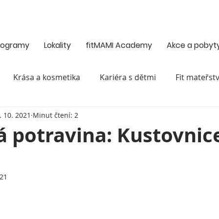
programy
Lokality
fitMAMI Academy
Akce a pobyt
Krása a kosmetika
Kariéra s dětmi
Fit mateřstv
. 10. 2021
Minut čtení: 2
tí
Sex a vztahy
Těhotenství a porod
Výchova a
á potravina: Kustovnic
Zdravé vaření
Váš fitMAMI příběh
Zdraví
021
k