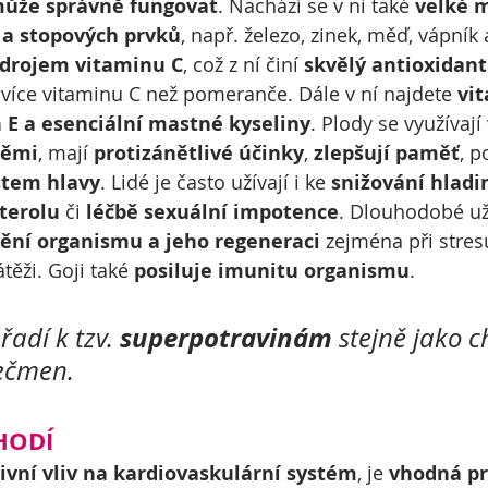
může správně fungovat
. Nachází se v ní také 
velké m
 a stopových prvků
, např. železo, zinek, měď, vápník a
drojem vitaminu C
, což z ní činí 
skvělý antioxidant
více vitaminu C než pomeranče. Dále v ní najdete 
vi
 E a esenciální mastné kyseliny
. Plody se využívají 
němi
, mají 
protizánětlivé účinky
, 
zlepšují paměť
, p
stem hlavy
. Lidé je často užívají i ke 
snižování hladi
terolu
 či 
léčbě sexuální impotence
. Dlouhodobé už
ění organismu a jeho regeneraci
 zejména při stre
ěži. Goji také 
posiluje imunitu organismu
.  
superpotravinám
řadí k tzv. 
 stejně jako c
ečmen.  
HODÍ
tivní vliv na kardiovaskulární systém
, je 
vhodná pr