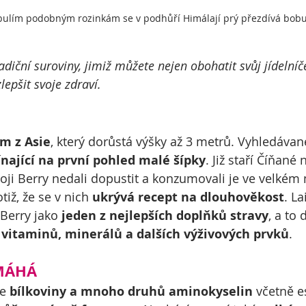
lím podobným rozinkám se v podhůří Himálají prý přezdívá bobul
diční suroviny, jimiž můžete nejen obohatit svůj jídelníče
epšit svoje zdraví.
m z Asie
, který dorůstá výšky až 3 metrů. Vyhledávan
nající na první pohled malé šípky
. Již staří Číňané 
oji Berry nedali dopustit a konzumovali je ve velkém 
tiž, že se v nich 
ukrývá recept na dlouhověkost
. La
Berry jako 
jeden z nejlepších doplňků stravy
, a to 
itaminů, minerálů a dalších výživových prvků
. 
MÁHÁ
e 
bílkoviny a mnoho druhů aminokyselin
 včetně e