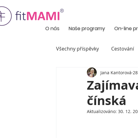
O nás
Naše programy
On-line 
Všechny příspěvky
Cestování
Jana Kantorová
28
Maminky Testerky
Hubnu
Zajímav
čínská
Nezařazené
Objevili jsme
Aktualizováno:
30. 12. 2
Pro maminky malých mimine