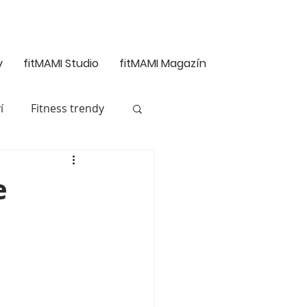
y
fitMAMI Studio
fitMAMI Magazín
í
Fitness trendy
 vývoj dětí
e
Mentální zdraví