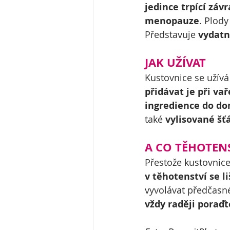
jedince trpící závr
menopauze
. Plody
Představuje 
vydatný
JAK UŽÍVAT
Kustovnice se užívá
přidávat je při va
ingredience do dom
také 
vylisované šť
A CO TĚHOTEN
Přestože kustovnic
v těhotenství se li
vyvolávat předčasné
vždy raději poraď